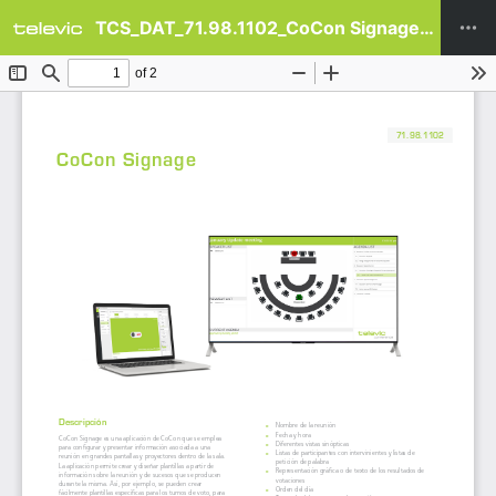
TCS_DAT_71.98.1102_CoCon Signage(web)_ES.pdf